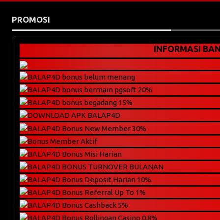
PROMOSI
INFORMASI BAN
INFORMASI BANK, E-WALLET & P
-
BCA
: Online 24 Jam | Min Deposit 20.000
BONUS BELUM MENANG UP TO
-
MANDIRI
: Online 24 Jam | Min Deposit 20.000
BONUS BERMAIN PG SOFT 20
-
BRI
: Online 24 Jam | Min Deposit 20.000
Syarat & Ketentuan :
Bonus Begadang 15%
-
BNI
: Online 24 Jam | Min Deposit 20.000
Hanya bisa diclaim apabila member dalam 1 hari tid
Syarat & Ketentuan :
BONUS DOWNLOAD APK BAL
-
DANA
: Online 24 Jam | Min Deposit 20.000
BONUS BELUM MENANG di berikan oleh member yang s
Hanya berlaku untuk permainan di provider PG SOF
Syarat & Ketentuan :
-
OVO
: Online 24 Jam | Min Deposit 20.000
Bonus New Member 30%
bulat , dengan total deposit keseluruhan minimal 3x
Qilin,Lucky Neko DLL.
Minimal deposit 100.000 untuk mengikuti promo ini ( 
Syarat & Ketentuan :
-
GOPAY
: Online 24 Jam | Min Deposit 20.000
Bonus Member Aktif
Bonus ini bisa di claim apabila saldo akun di bawah 
Minimal deposit 100rb untuk bisa claim "BONUS B
Bonus ini dapat di claim 2x dalam 1 hari mulai jam 0
Minimal Deposit 20rb terlebih dahulu dan bermain 
Syarat & Ketentuan :
-
LINKAJA
: Online 24 Jam | Min Deposit 20.000
Bonus Misi Harian
BONUS BELUM MENANG otomatis reset setiap hari ny
Minimal bonus yang di berikan adalah 20.000
Maksimal bonus yang diberikan 90.000
Bonus Download Apk yang di berikan 10K.
Minimal deposit untuk member baru 100.000
-
TELKOMSEL & XL
: Rate 80% | Min Deposit 20.000
Syarat & Ketentuan :
Tidak berlaku deposit via pulsa.
PROMO BONUS TURNOVER B
Maksimal bonus yang di berikan adalah 100.000
Dilarang melakukan bettingan sebelum bonus masu
Wajib konfimasi ke LiveChat atau WA ( serta berikan
Maximal bonus yang di berikan 30.000
Hari ke 1 = DEPO 30.000 - 49.999 = Bonus 3.000 (to 
Syarat & Ketentuan :
BONUS BELUM MENANG hanya berlaku di permainan S
Berlaku untuk 1 user id selama 1 hari sekali reset di 
Bonus Deposit Harian 10%
Selama mengikuti bonus ini tidak bisa claim bonus 
Berlaku untuk semua member ( hanya bisa claim 1x u
Syarat Withdraw, total nilai TO (Turn Over) harus 
Hari ke 2 = DEPO 50.000 - 69.999 = Bonus 5.000 (to 
Misi Harus Diselesaikan Semua Untuk Dapat Mengek
Syarat & Ketentuan :
pihak management berhak menarik saldo di akun me
Tidak berlaku deposit via pulsa.
Hanya berlaku untuk permainan slot dan tembak ik
Bonus Referral Up To 1%
Tdak ada syarat withdraw ( kemenangan saldo beba
Bonus 30% (30 ribu) = 130.000 x 5 = 650.000 ) bar
Hari ke 3 = DEPO 70.000 - 99.999 = Bonus 7.000 (to 
Login dan Deposit Min Rp 20.000
Peringkat dihitung berdasarkan akumulasi turnover 
BONUS BELUM MENANG tidak dapat di gabung dengan b
Syarat & Ketentuan :
Jika sudah claim bonus ini , tidak bisa claim bonus y
Bonus Cashback 5%
Hanya berlaku untuk permainan SLOT dan Tembak 
Hari ke 4 = DEPO 100.000 - 119.999 = Bonus 12.000 (
Bermain di slot 30x spin
Syarat Withdraw :