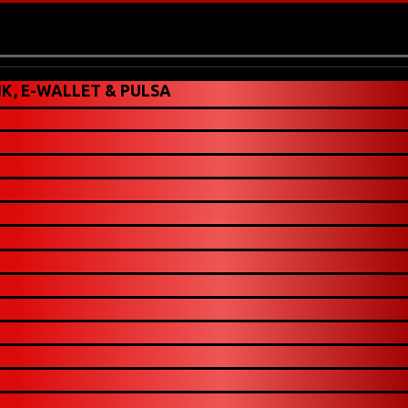
K, E-WALLET & PULSA
ULSA BALAP4D
 500K SETIAP HARI
%
ak ada WD sama sekali.
AP4D
udah deposit 3x di hari yang sama , minimal deposit 50rb
T saja seperti Mahjong ways & Mahjong ways 2,Ways of the
 adalah 150rb.
tidak berlaku depo pulsa ).
1.000.
ERMAIN PG SOFT 20%".
1.00 - 06.00 WIB setiap hari
di APK Balap4D
a di jam 00.00 WIB.
ULANAN
k ke akun
 bukti foto sudah Install APK Balap4D )
x2)
lot , Jika ketahuan bermain game lain selain Game Slot mak
jam 00.00.
yang lainnya
ntuk 1 user ID )
mencapai 5x nilai DEPO + BONUS ( Contoh : Deposit 100.000 +
x2)
laim Bonus
mber secara sepihak.
an
s wd )
u bisa melakukan Proses Withdraw
x2)
slot dan casino selama periode tanggal 1–28 setiap bulannya.
onus yang lain , hanya bisa satu kali claim setiap 1 akun
ang lain nya di hari yang sama.
Ikan
to x3)