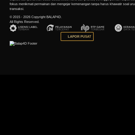
fokus menikmati permainan dan mengejar kemenangan tanpa harus khawatir soal ur
transaksi.
© 2015 - 2026 Copyright BALAP4D.
All Rights Reserved.
LAPOR PUSAT