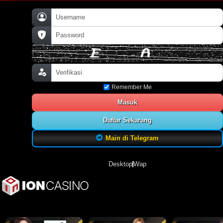
Remember Me
Masuk
Daftar Sekarang
Main di Telegram
Desktop
Wap