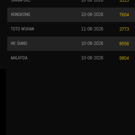
SINGAPORE
10-08-2026
3525
HONGKONG
10-08-2026
7604
TOTO WUHAN
11-08-2026
3773
HK SIANG
10-08-2026
8556
MALAYSIA
10-08-2026
9804