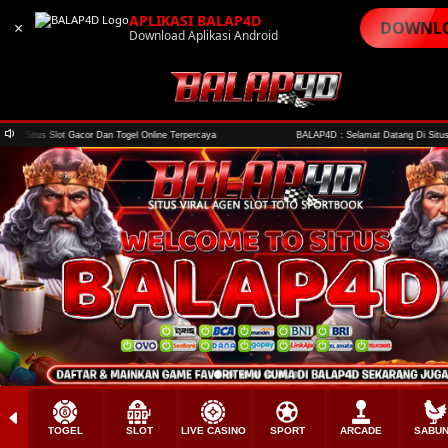
APLIKASI BALAP4D
×
DOWNL
Download Aplikasi Android
itus Slot Gacor Dan Togel Online Terpercaya
BALAP4D : Selamat Datang Di Situs Slot 
TOGEL
SLOT
LIVE CASINO
SPORT
ARCADE
SABU