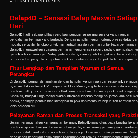
PERSETUJUAN COOKIES
Balap4D – Sensasi Balap Maxwin Setiap
Hari
Balap4D
hadir sebagai pilihan seru bagi penggemar permainan slot yang mencari
pengalaman bermain yang berbeda. Dengan tampilan yang modern, proses daftar ya
mudah, serta fitur lengkap untuk memantau hasil dan bermain di berbagai permainan,
Balap4D menawarkan suasana permainan yang terasa seperti sedang membalap me
garis finish kemenangan. Setiap putaran slotnya menghadirkan peluang baru, sehingg
pemain selalu punya kesempatan untuk mencoba strategi dan pola keberuntungan me
Fitur Lengkap dan Tampilan Nyaman di Semua
Perangkat
Di Balap4D, pemain dimanjakan dengan tampilan yang ringan dan responsif, sehingga 
nyaman diakses lewat HP maupun desktop. Menu yang tertata rapi memudahkan siap
untuk memilih jenis permainan, melihat riwayat taruhan, dan mengecek hasil dengan c
Selain itu, Balap4D juga menyediakan informasi lengkap mengenai jadwal dan hasil ke
angka, sehingga pemain bisa menganalisa pola dan membuat keputusan bermain den
lebih percaya diri.
Pelayanan Ramah dan Proses Transaksi yang Prakti
Selain mengutamakan kenyamanan bermain,
Balap4D
juga fokus pada kualitas layan
untuk setiap membernya. Tersedia dukungan layanan pelanggan yang siap membantu 
terjadi kendala, mulai dari masalah akun hingga pertanyaan seputar permainan. Prose
deposit dan penarikan saldo dibuat sederhana dan praktis, sehingga pemain dapat leb