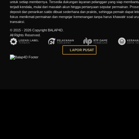
untuk setiap membernya. Tersedia dukungan layanan pelanggan yang siap membantu 
terjadi kendala, mulai dari masalah akun hingga pertanyaan seputar permainan. Prose
deposit dan penarikan saldo dibuat sederhana dan praktis, sehingga pemain dapat leb
fokus menikmati permainan dan mengejar kemenangan tanpa harus khawatir soal ur
transaksi.
© 2015 - 2026 Copyright BALAP4D.
All Rights Reserved.
LAPOR PUSAT