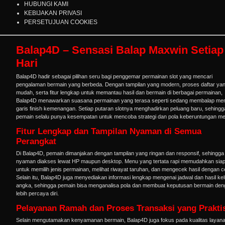
HUBUNGI KAMI
KEBIJAKAN PRIVASI
PERSETUJUAN COOKIES
Balap4D – Sensasi Balap Maxwin Setiap
Hari
Balap4D
hadir sebagai pilihan seru bagi penggemar permainan slot yang mencari
pengalaman bermain yang berbeda. Dengan tampilan yang modern, proses daftar ya
mudah, serta fitur lengkap untuk memantau hasil dan bermain di berbagai permainan,
Balap4D menawarkan suasana permainan yang terasa seperti sedang membalap me
garis finish kemenangan. Setiap putaran slotnya menghadirkan peluang baru, sehingg
pemain selalu punya kesempatan untuk mencoba strategi dan pola keberuntungan me
Fitur Lengkap dan Tampilan Nyaman di Semua
Perangkat
Di Balap4D, pemain dimanjakan dengan tampilan yang ringan dan responsif, sehingga 
nyaman diakses lewat HP maupun desktop. Menu yang tertata rapi memudahkan siap
untuk memilih jenis permainan, melihat riwayat taruhan, dan mengecek hasil dengan c
Selain itu, Balap4D juga menyediakan informasi lengkap mengenai jadwal dan hasil ke
angka, sehingga pemain bisa menganalisa pola dan membuat keputusan bermain den
lebih percaya diri.
Pelayanan Ramah dan Proses Transaksi yang Prakti
Selain mengutamakan kenyamanan bermain,
Balap4D
juga fokus pada kualitas layan