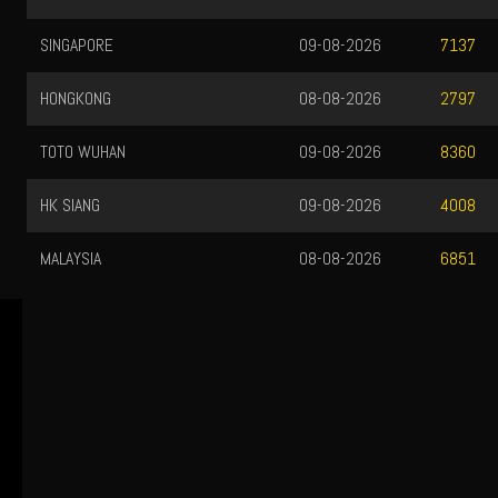
SINGAPORE
09-08-2026
7137
HONGKONG
08-08-2026
2797
TOTO WUHAN
09-08-2026
8360
HK SIANG
09-08-2026
4008
MALAYSIA
08-08-2026
6851