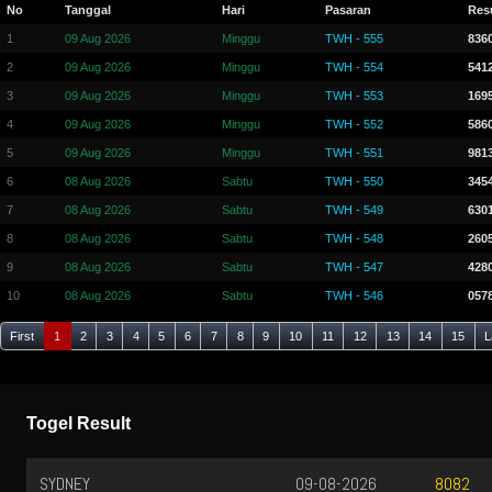
No
Tanggal
Hari
Pasaran
Res
1
09 Aug 2026
Minggu
TWH - 555
836
2
09 Aug 2026
Minggu
TWH - 554
541
3
09 Aug 2026
Minggu
TWH - 553
169
4
09 Aug 2026
Minggu
TWH - 552
586
5
09 Aug 2026
Minggu
TWH - 551
981
6
08 Aug 2026
Sabtu
TWH - 550
345
7
08 Aug 2026
Sabtu
TWH - 549
630
8
08 Aug 2026
Sabtu
TWH - 548
260
9
08 Aug 2026
Sabtu
TWH - 547
428
10
08 Aug 2026
Sabtu
TWH - 546
057
First
1
2
3
4
5
6
7
8
9
10
11
12
13
14
15
L
Togel Result
SYDNEY
09-08-2026
8082